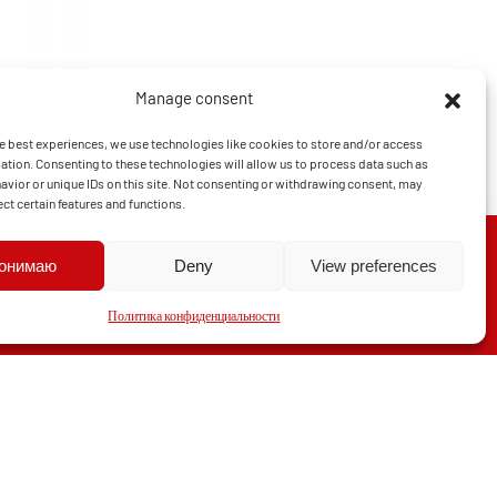
Manage consent
e best experiences, we use technologies like cookies to store and/or access
ation. Consenting to these technologies will allow us to process data such as
vior or unique IDs on this site. Not consenting or withdrawing consent, may
ect certain features and functions.
понимаю
Deny
View preferences
Политика конфиденциальности