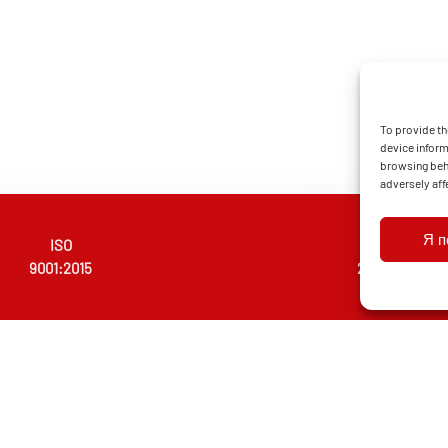
To provide th
device inform
browsing beha
adversely aff
Я 
ISO
AQAP
9001:2015
2110:2016