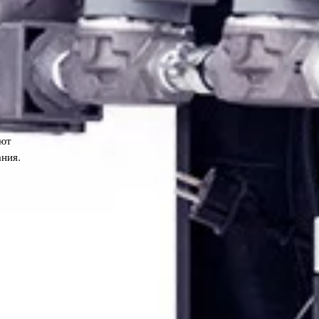
ают
ания.