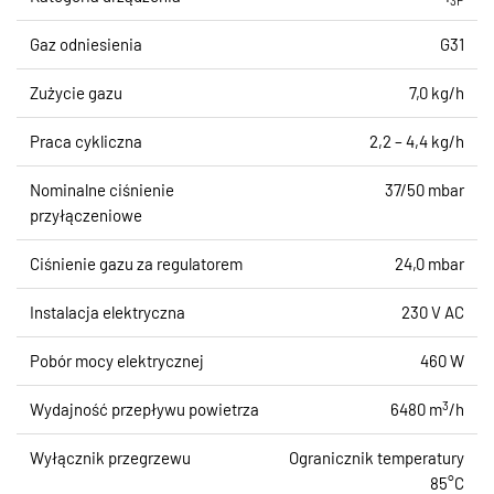
3P
Gaz odniesienia
G31
Zużycie gazu
7,0 kg/h
Praca cykliczna
2,2 – 4,4 kg/h
Nominalne ciśnienie
37/50 mbar
przyłączeniowe
Ciśnienie gazu za regulatorem
24,0 mbar
Instalacja elektryczna
230 V AC
Pobór mocy elektrycznej
460 W
3
Wydajność przepływu powietrza
6480 m
/h
Wyłącznik przegrzewu
Ogranicznik temperatury
85°C