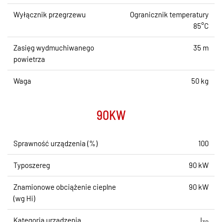
Wyłącznik przegrzewu
Ogranicznik temperatury
85°C
Zasięg wydmuchiwanego
35 m
powietrza
Waga
50 kg
90KW
Sprawność urządzenia (%)
100
Typoszereg
90 kW
Znamionowe obciążenie cieplne
90 kW
(wg Hi)
Kategoria urządzenia
I